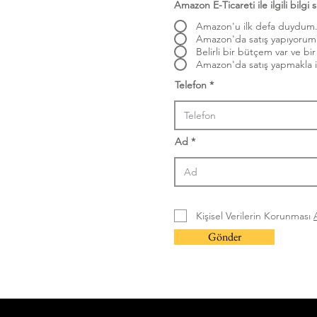
Amazon E-Ticareti ile ilgili bilgi 
Amazon'u ilk defa duydum
Amazon'da satış yapıyorum
Belirli bir bütçem var ve b
Amazon'da satış yapmakla il
Telefon
Ad
Kişisel Verilerin Korunması
Gönder