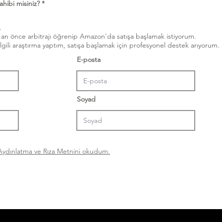
sahibi misiniz?
*
.
.
ir an önce arbitrajı öğrenip Amazon'da satışa başlamak istiyorum.
gili araştırma yaptım, satışa başlamak için profesyonel destek arıyorum.
E-posta
Soyad
Aydınlatma ve Rıza Metnini okudum.