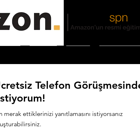
ntajları
Biz Kimiz?
Youtube
D-ZON Kütüphan
Ücretsiz Telefon Görüşmesind
stiyorum!
merak ettiklerinizi yanıtlamasını istiyorsanız
şturabilirsiniz.