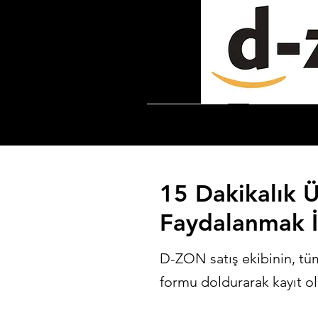
Hizmetlerimiz
D-ZONER Ava
15 Dakikalık 
Faydalanmak İ
D-ZON satış ekibinin, tüm 
formu doldurarak kayıt olu