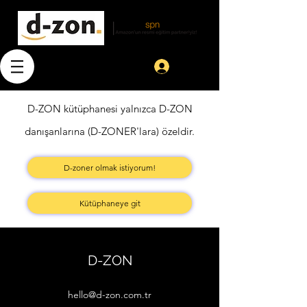
Giriş
D-ZON kütüphanesi yalnızca D-ZON
danışanlarına (D-ZONER'lara) özeldir.
D-zoner olmak istiyorum!
Kütüphaneye git
D-ZON
hello@d-zon.com.tr