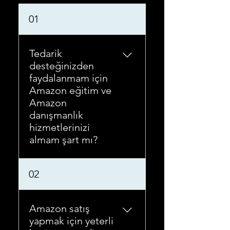
Sıkça Sorulan Sorular
01
Tedarik
desteğinizden
faydalanmam için
Amazon eğitim ve
Amazon
danışmanlık
hizmetlerinizi
almam şart mı?
Tedarik desteği
02
hizmetimizde D-ZONER
avantajları kategorisinde
Amazon'da satış yapmak için