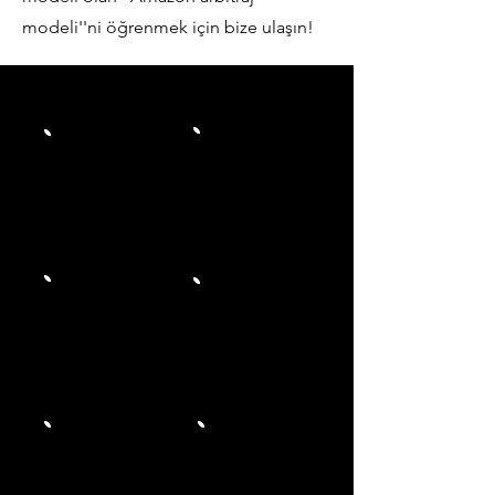
modeli''ni öğrenmek için bize ulaşın!
Amazon
Ortalama
politikalarına
%70
uygun
kar majı
''Ürünlerim
Her yerde
satar mı?''
çalışabilme
kaygısı
yok
imkanı
Döviz
Global
üzerinden
ticaret
kazanç
imkanı