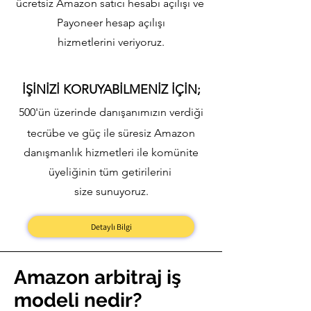
ücretsiz Amazon satıcı he
sabı
açılışı
ve
Payoneer hesap açılışı
hizmetlerini veriyoruz.
İŞİNİZİ KORUYABİLMENİZ İÇİN;
500'ün üzerinde danışanımızın verdiği
tecrübe
ve güç ile s
üresiz Amazon
danışmanlık
hizmetl
eri
ile
komünite
üyeliğinin
tüm getirilerini
size sunuyoruz.
Detaylı Bilgi
Amazon arbitraj iş
modeli nedir?