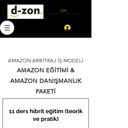
Giriş
AMAZON ARBİTRAJ İŞ MODELİ
AMAZON EĞİTİM
İ
&
AMAZON DANIŞMANLIK
PAKET
İ
11 ders hibrit eğitim (teorik
ve pratik)